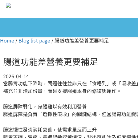
Home
/
Blog list page
/
腸道功能差營養更要補足
腸道功能差營養更要補足
2026-04-14
當腸胃功能下降時，問題往往並非只在「食唔到」或「吸收差
補充並非增加份量，而是支援腸道本身的修復與運作。
腸道屏障弱化，身體難以有效利用營養
腸道屏障是負責「選擇性吸收」的關鍵結構，但當腸胃功能變
腸道慢性發炎消耗營養，使需求量反而上升
腸胃不適、胃痛、長期腸敏感等情況，背後可能涉及低度慢性