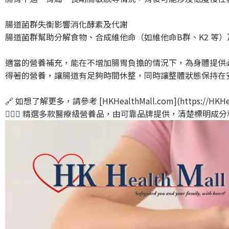
腸道菌群失衡影響消化酵素及代謝
腸道菌群幫助分解食物、合成維他命（如維他命B群、K2 等
適當的營養補充，能在不增加腸胃負擔的情況下，為身體提供
得著的營養，讓腸道有足夠時間休整，同時讓整體狀態保持在
🔗 如想了解更多，請參考 [HKHealthMall.com](https://HKHea
💁🏻‍♀️ 精選多款醫療級營養品，由可靠品牌提供，清楚標