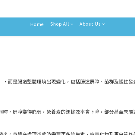
Shop All
About Us
Home
」，而是腸道整體環境出現變化，包括腸道屏障、菌群及慢性發
弱時，屏障變得脆弱，營養素的運輸效率會下降，部分甚至未能
發炎。身體在處理炎症時需要更多維生素、抗氧化物及蛋白質作