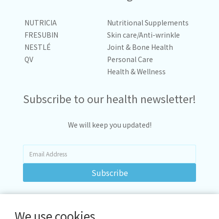
NUTRICIA
Nutritional Supplements
FRESUBIN
Skin care/Anti-wrinkle
NESTLÉ
Joint & Bone Health
QV
Personal Care
Health & Wellness
Subscribe to our health newsletter!
We will keep you updated!
Subscribe
We use cookies