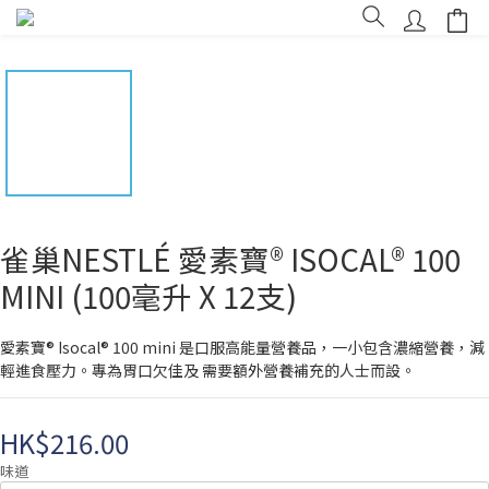
雀巢NESTLÉ 愛素寶® ISOCAL® 100
MINI (100毫升 X 12支)
愛素寶® Isocal® 100 mini 是口服高能量營養品，一小包含濃縮營養，減
輕進食壓力。專為胃口欠佳及 需要額外營養補充的人士而設。
HK$216.00
味道