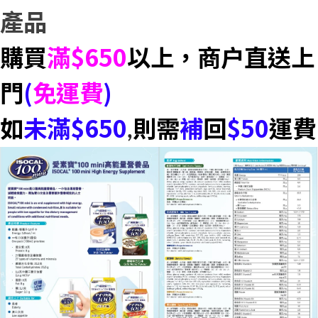
產品
購買
滿$650
以上，商户直送上
門
(
免運費
)
如
未滿$650
則需
補
回
$50
運費
,