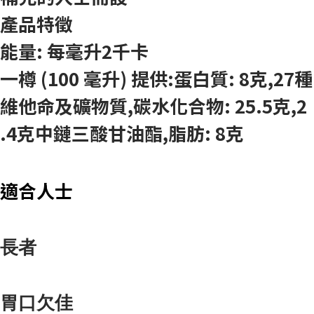
產品特徵
能量: 每毫升2千卡
一樽 (100 毫升) 提供:
蛋白質: 8克,
27種
維他命及礦物質,
碳水化合物: 25.5克,
2
.4克中鏈三酸甘油酯,
脂肪: 8克
適合人士
長者
胃口欠佳