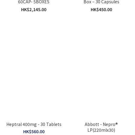
60CAP- 5BOXES
Box – 30 Capsules
HK$2,145.00
HK$450.00
Heptral 400mg - 30 Tablets
Abbott - Nepro®
LP(220mlx30)
HK$560.00