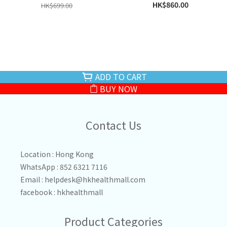
HK$860.00
HK$699.00
ADD TO CART
BUY NOW
Contact Us
Location : Hong Kong
WhatsApp : 852 6321 7116
Email :
helpdesk@hkhealthmall.com
facebook :
hkhealthmall
Product Categories