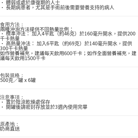
•
體弱或處於康復期的人士
•
長期病患者，尤其是手術前後需要營養支持的病人
食用方法：
兩種沖泡方法提供不同熱量比例：
•
4
46
160
200
標準沖法：
加入
平匙（約
克）於
毫升開水，提供
千卡熱量
•
6
69
140
高熱量沖法：
加入
平匙（約
克）於
毫升開水，提供
300
千卡熱量
如作營養補充，建議每天飲用
千卡；如作全面營養補充，建
600
議每天飲用
千卡
1500
包裝規格：
500
x 6
克／罐
罐
注意事項：
•
置於陰涼乾燥處保存
•
3
開罐後請密封存放並於
週內使用完畢
原產地：
奶商直送