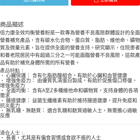
商品描述
倍力康全效均衡營養粉是一款專為營養不良風險群體設計的全面
營養補充產品，含有碳水化合物、蛋白質、脂肪、維他命、礦物
質及微量元素，旨在提供全面的營養支持。研究顯示，住院患者
和養老院居民中有超過三分之一可能面臨營養不良風險，這款產
品有助於補充身體所需的所有營養。
產品特點：
•
心臟保護：
含有化脂肪酸組合，有助於心臟和血管健康
•
增強免疫力：
由優質乳清蛋白製成，有助於促進傷口修復，
增強免疫力
•
A
Z
全面均衡：
含有
至
多種維他命和礦物質，支持身體的各項
需求
•
腸道健康：
益菌生纖維素有助於維持腸道健康，提升免疫和
抗炎能力
•
無乳糖、無麩質：
適合乳糖和麩質過敏人士，無需擔心過敏
反應
適合人士：
•
長者，尤其是有偏食習慣或食欲不振的人士