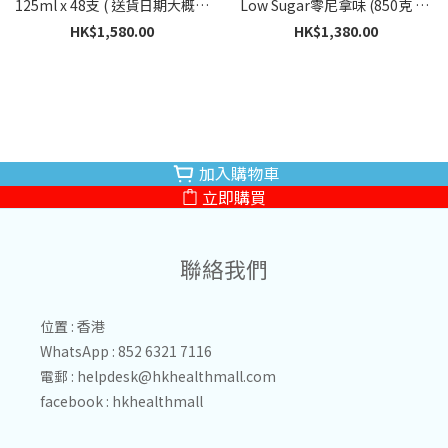
125ml x 48支 ( 送貨日期大概5-
Low Sugar零尼拿味 (850克 x 6
7個工作天)
罐)
HK$1,580.00
HK$1,380.00
加入購物車
立即購買
聯絡我們
位置 : 香港
WhatsApp : 852 6321 7116
電郵 :
helpdesk@hkhealthmall.com
facebook :
hkhealthmall