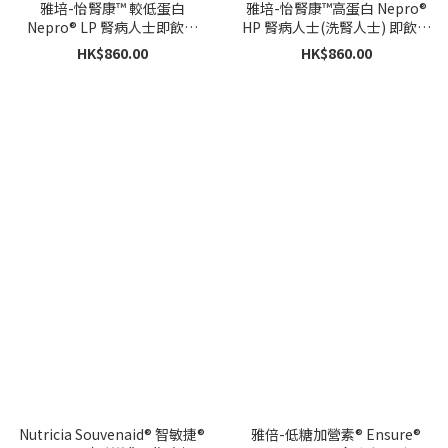
雅培-怡腎康™ 較低蛋白
雅培-怡腎康™高蛋白 Nepro®
Nepro® LP 腎病人士即飲裝
HP 腎病人士(洗腎人士) 即飲裝
(220毫升 x 30支)
(220毫升 x 30支)
HK$860.00
HK$860.00
Nutricia Souvenaid® 智敏捷®
雅倍-低糖加營素® Ensure®