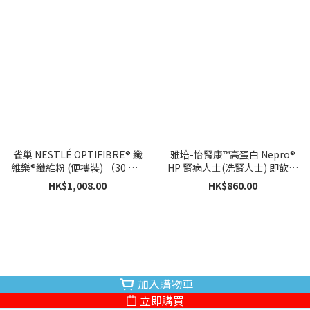
雀巢 NESTLÉ OPTIFIBRE® 纖
雅培-怡腎康™高蛋白 Nepro®
維樂®纖維粉 (便攜裝) （30 包 x
HP 腎病人士(洗腎人士) 即飲裝
5g) x 6 盒
(220毫升 x 30支)
HK$1,008.00
HK$860.00
加入購物車
立即購買