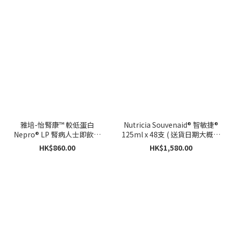
雅培-怡腎康™ 較低蛋白
Nutricia Souvenaid® 智敏捷®
Nepro® LP 腎病人士即飲裝
125ml x 48支 ( 送貨日期大概5-
(220毫升 x 30支)
7個工作天)
HK$860.00
HK$1,580.00