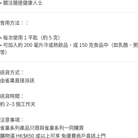
•
關注腸道健康人士
食用方法：：
•
每次使用
1
平匙（約
5
克）
•
可加入約
200
毫升冷或熱飲品，或
150
克食品中（如乳酪、粥
等）
送貨方式：
由雀巢直接派送
送貨時間：
約
2–3
個工作天
注意事項：
雀巢系列產品只限與雀巢系列一同購買
購物滿
HK$650
或以上可享
免運費商戶直送上門