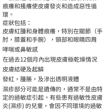
痕癢和搔癢使皮膚發炎和造成惡性循
環。
症狀包括：
皮膚紅腫和身體痕癢，特別在關節（手
肘，膝蓋和手腕），頸部和眼睛四
周
哮喘或鼻敏
感
在過去12個月內出現皮膚極乾燥情
況
皮膚結硬及起
鱗
發紅，腫脹，及滲出透明液
體
濕疹部分可能是遺傳的，通常不是由特
定的過敏症引起。有些患有過敏性皮膚
炎(濕疹) 的兒童，會因不同環境的過敏