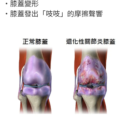
‧
膝蓋變形
‧
膝蓋發出「吱吱」的摩擦聲響