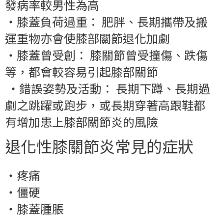
發病率較男性為高
‧
膝蓋負荷過重： 肥胖、長期攜帶及搬
運重物亦會使膝部關節退化加劇
‧
膝蓋曾受創： 膝關節曾受撞傷、跌傷
等，都會較容易引起膝部關節
‧
錯誤姿勢及活動： 長期下蹲、長期過
劇之跳躍或跑步，或長期穿著高跟鞋都
有增加患上膝部關節炎的風險
退化性膝關節炎常見的症狀
‧
疼痛
‧
僵硬
‧
膝蓋腫脹