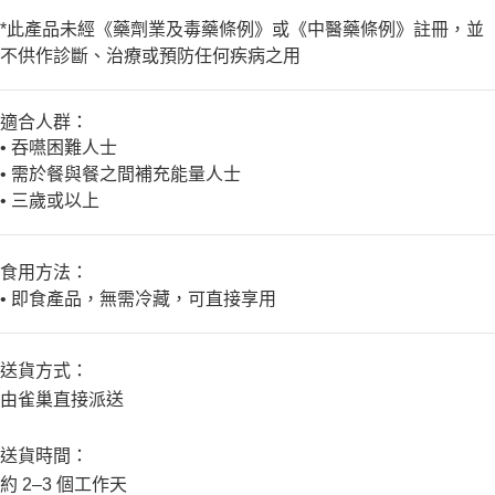
*
此產品未經《藥劑業及毒藥條例》或《中醫藥條例》註冊，並
不供作診斷、治療或預防任何疾病之用
適合人群：
•
吞嚥困難人士
•
需於餐與餐之間補充能量人士
•
三歲或以上
食用方法：
•
即食產品，無需冷藏，可直接享用
送貨方式：
由雀巢直接派送
送貨時間：
約
2–3
個工作天