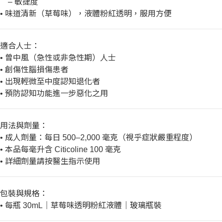
敏捷度
–
味道清新（草莓味），液體粉紅透明，服用方便
•
適合人士：
曾中風（急性或非急性期）人士
•
創傷性腦損傷患者
•
出現輕微至中度認知退化者
•
預防認知功能進一步惡化之用
•
用法與劑量：
成人劑量：每日
毫克（視乎症狀嚴重程度）
•
500–2,000
本品每毫升含
毫克
•
Citicoline 100
詳細劑量請按醫生指示使用
•
包裝與規格：
每瓶
｜草莓味透明粉紅液體｜玻璃瓶裝
•
30mL