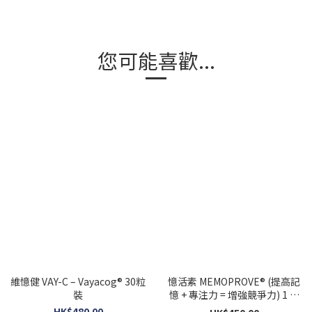
您可能喜歡...
維憶健 VAY-C – Vayacog® 30粒
憶活素 MEMOPROVE® (提高記
裝
憶 + 專注力 = 增強競爭力) 1 盒
30 粒
HK$480.00