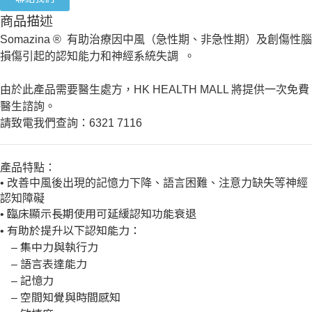
商品描述
Somazina ®
有助治療因中風（急性期、非急性期）及創傷性腦
損傷引起的認知能力和神經系統失調
。
由於此產品需要醫生處方，
HK HEALTH MALL
將提供一次免費
醫生諮詢。
請致電我們查詢：
6321 7116
產品特點：
•
改善中風後出現的記憶力下降、語言困難、注意力缺失等神經
認知障礙
臨床顯示長期使用可延緩認知功能衰退
•
有助於提升以下認知能力：
•
集中力與執行力
–
語言表達能力
–
記憶力
–
空間知覺與時間感知
–