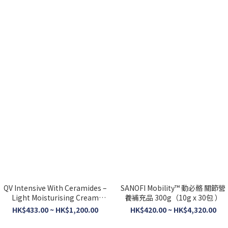
QV Intensive With Ceramides –
SANOFI Mobility™ 動必骼 關節營
Light Moisturising Cream
養補充品 300g（10g x 30包 ）
350ml x 2支
HK$433.00 ~ HK$1,200.00
HK$420.00 ~ HK$4,320.00