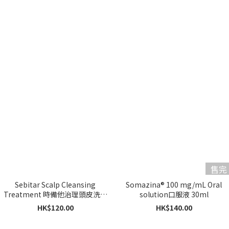
售完
Sebitar Scalp Cleansing
Somazina® 100 mg/mL Oral
Treatment 時備他治理頭皮洗髮
solution口服液 30ml
液 （紓緩濕疹的頭皮症狀）
HK$120.00
HK$140.00
250ml