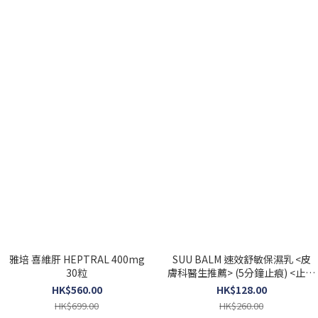
雅培 喜維肝 HEPTRAL 400mg
SUU BALM 速效舒敏保濕乳 <皮
30粒
膚科醫生推薦> (5分鐘止痕) <止痕
救星> 75ml
HK$560.00
HK$128.00
HK$699.00
HK$260.00