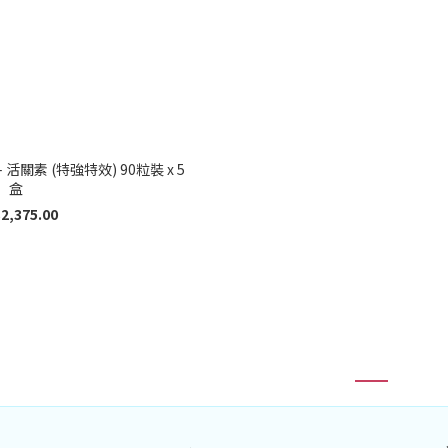
素 (特強特效) 90粒裝 x 5
盒
2,375.00
1