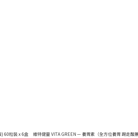
維特健靈 VITA GREEN — 目清素 (強效版) 60粒裝 x 6盒
維特健靈 VITA GREEN — 養胃素（全方位養胃 踢走酸