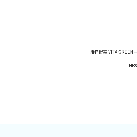
維特健靈 VITA GREEN — 活關
HK$