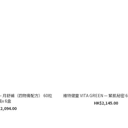
N — 月舒補（四物膏配方） 60粒
維特健
裝x 6盒
HK$2,145.00
2,094.00