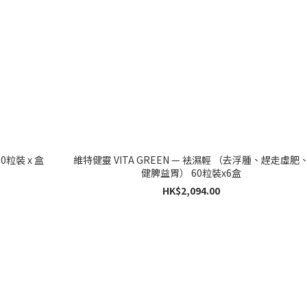
健靈 VITA GREEN - 靈芝孢子 60粒裝 x 盒
維特健靈 VITA GREEN — 袪濕輕 （去浮腫、趕走虛肥
健脾益胃） 60粒裝x6盒
HK$2,094.00